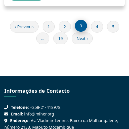
3
‹ Previous
1
2
4
5
…
19
Next ›
Informações de Contacto
Telefone:
+258-21-418978
Email:
info@miher.org
Endereço:
Av. Vladimir Lenine, Bairro da Malhangalene,
número 2133, Maputo-Moçambique