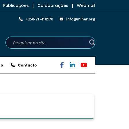
Publicações
Colaborações
Webmail
|
|
+258-21-418978
info@miher.org
ão
Contacto