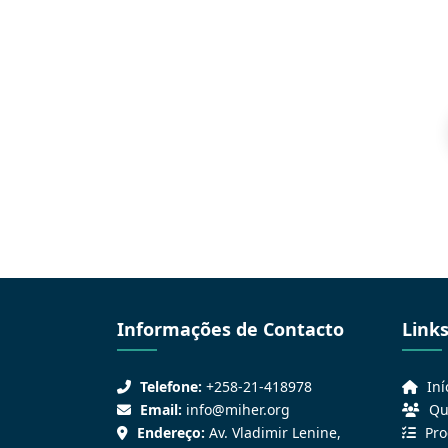
Informações de Contacto
Link
Telefone:
+258-21-418978
Iní
Email:
info@miher.org
Qu
Endereço:
Av. Vladimir Lenine,
Pr