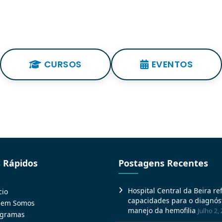
CURSOS
EVENTOS
s Rápidos
Postagens Recentes
Hospital Central da Beira re
cio
capacidades para o diagnóst
em Somos
manejo da hemofilia
Julho 2,
ogramas